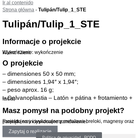
Ir al contenido
Strona główna
-
Tulipán/Tulip_1_STE
Tulipán/Tulip_1_STE
Informacje o projekcie
Wykończenie: wykończenie
Klient: Klient
O projekcie
– dimensiones 50 x 50 mm;
– dimensiones 1,94″ x 1,94″;
– peso aprox. 16 g;
– Galvanoplastia – Latón + pátina + frotamiento + laca;
Masz pomysł na podobny projekt?
Projektujemy i wykonujemy metalowe breloki, magnesy oraz pamiątki na indywidualne zamówienie.
Zapytaj o realizację
Política de privacidad _RODO