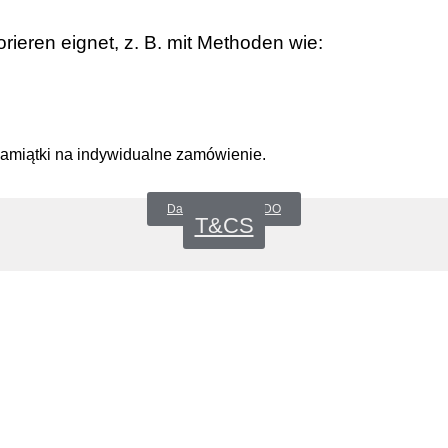
rieren eignet, z. B. mit Methoden wie:
pamiątki na indywidualne zamówienie.
Datenschutz _RODO
T&CS