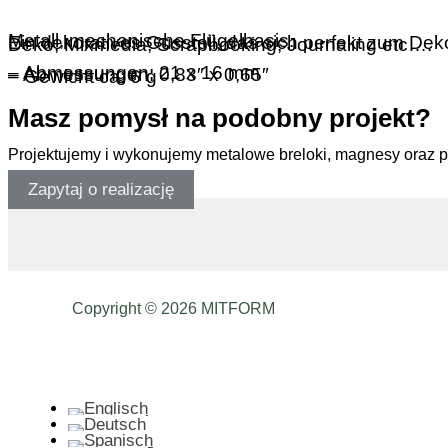
Metall, mechanische Flügelbasis.
Ein dekoratives Gussteil, das sich perfekt zum Deko
Deko, Mixmedia, Scrapbooking, Journaling etc….
– Abmessungen: 21 x 16 mm
– Abmessungen: 0,83″ x 0,65″
– Gewicht ca: 6 g
Masz pomysł na podobny projekt?
Projektujemy i wykonujemy metalowe breloki, magnesy oraz 
Zapytaj o realizację
Copyright © 2026 MITFORM