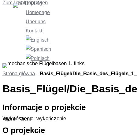
Zum Inhalt springen
Homepage
Über uns
Kontakt
Strona główna
-
Basis_Flügel/Die_Basis_des_Flügels_1
Basis_Flügel/Die_Basis_d
Informacje o projekcie
Wykończenie: wykończenie
Klient: Klient
O projekcie