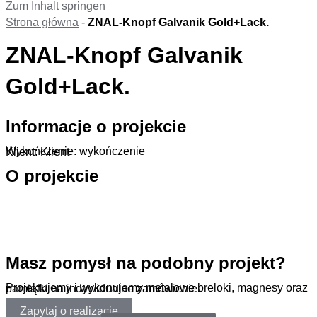
Zum Inhalt springen
Strona główna
-
ZNAL-Knopf Galvanik Gold+Lack.
ZNAL-Knopf Galvanik
Gold+Lack.
Informacje o projekcie
Wykończenie: wykończenie
Klient: Klient
O projekcie
.
Masz pomysł na podobny projekt?
Projektujemy i wykonujemy metalowe breloki, magnesy oraz pamiątki na indywidualne zamówienie.
Zapytaj o realizację