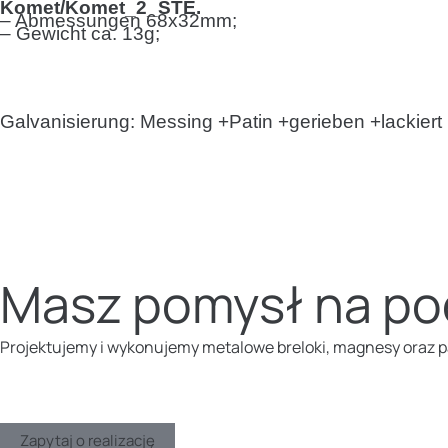
Komet/Komet_2_STE.
– Abmessungen 68x32mm;
– Gewicht ca. 13g;
Galvanisierung: Messing +Patin +gerieben +lackiert
Masz pomysł na po
Projektujemy i wykonujemy metalowe breloki, magnesy oraz 
Zapytaj o realizację