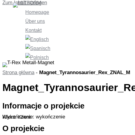
Zum Inhalt springen
Homepage
Über uns
Kontakt
Strona główna
-
Magnet_Tyrannosaurier_Rex_ZNAL_M
Magnet_Tyrannosaurier_
Informacje o projekcie
Wykończenie: wykończenie
Klient: Klient
O projekcie