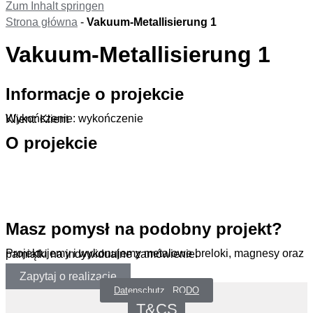
Zum Inhalt springen
Strona główna
-
Vakuum-Metallisierung 1
Vakuum-Metallisierung 1
Informacje o projekcie
Wykończenie: wykończenie
Klient: Klient
O projekcie
.
Masz pomysł na podobny projekt?
Projektujemy i wykonujemy metalowe breloki, magnesy oraz pamiątki na indywidualne zamówienie.
Zapytaj o realizację
Datenschutz _RODO
T&CS