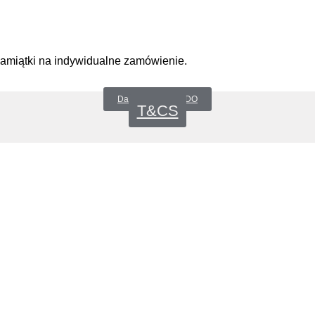
pamiątki na indywidualne zamówienie.
Datenschutz _RODO
T&CS