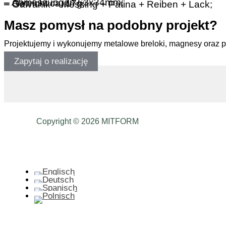
– Abmessungen 63x34mm;
– Gewicht ca. 17g;
– Galvanik – Messing + Patina + Reiben + Lack;
Masz pomysł na podobny projekt?
Projektujemy i wykonujemy metalowe breloki, magnesy oraz 
Zapytaj o realizację
Copyright © 2026 MITFORM