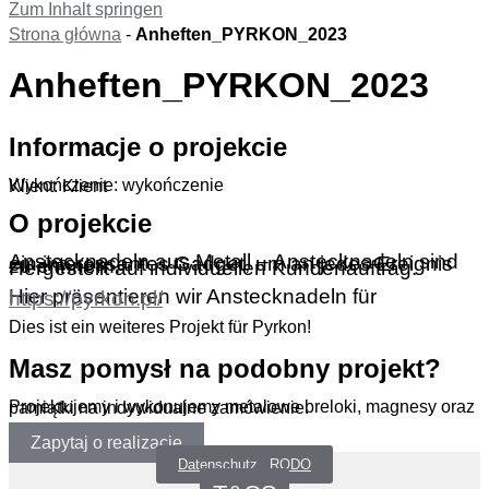
Zum Inhalt springen
Strona główna
-
Anheften_PYRKON_2023
Anheften_PYRKON_2023
Informacje o projekcie
Wykończenie: wykończenie
Klient: Klient
O projekcie
Anstecknadeln aus Metall – Anstecknadeln sind ein interessantes Gadget, um an jedes Ereignis zu erinnern.
Hergestellt auf individuellen Kundenauftrag.
Hier präsentieren wir Anstecknadeln für
https://pyrkon.pl/
Dies ist ein weiteres Projekt für Pyrkon!
Masz pomysł na podobny projekt?
Projektujemy i wykonujemy metalowe breloki, magnesy oraz pamiątki na indywidualne zamówienie.
Zapytaj o realizację
Datenschutz _RODO