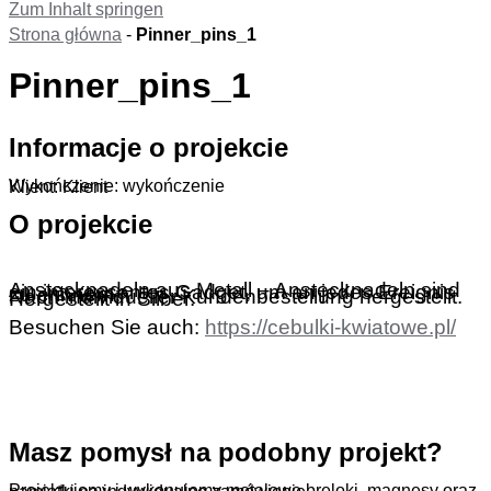
Zum Inhalt springen
Strona główna
-
Pinner_pins_1
Pinner_pins_1
Informacje o projekcie
Wykończenie: wykończenie
Klient: Klient
O projekcie
Anstecknadeln aus Metall – Anstecknadeln sind ein interessantes Gadget, um an jedes Ereignis zu erinnern.
Nach individueller Kundenbestellung hergestellt.
Hergestellt in Silber.
Besuchen Sie auch:
https://cebulki-
kwiatowe.pl/
.
Masz pomysł na podobny projekt?