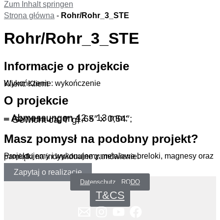
Zum Inhalt springen
Strona główna
-
Rohr/Rohr_3_STE
Rohr/Rohr_3_STE
Informacje o projekcie
Wykończenie: wykończenie
Klient: Klient
O projekcie
– Abmessungen 42 x 13 mm;
– Abmessungen 1,65″ x 0,54″;
– Gewicht ca. 7 g;
Masz pomysł na podobny projekt?
Projektujemy i wykonujemy metalowe breloki, magnesy oraz pamiątki na indywidualne zamówienie.
Zapytaj o realizację
Datenschutz _RODO
T&CS