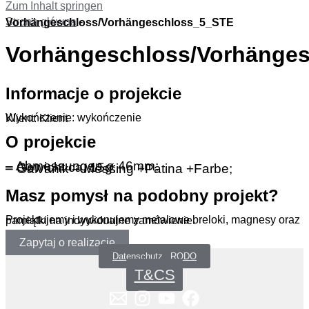
Zum Inhalt springen
Strona główna
-
Vorhängeschloss/Vorhängeschloss_5_STE
Vorhängeschloss/Vorhänge
Informacje o projekcie
Wykończenie: wykończenie
Klient: Klient
O projekcie
– Abmessungen ø 46mm;
– Gewicht ca. 15g;
– Galvanik – Messing +Patina +Farbe;
Masz pomysł na podobny projekt?
Projektujemy i wykonujemy metalowe breloki, magnesy oraz pamiątki na indywidualne zamówienie.
Zapytaj o realizację
Datenschutz _RODO
T&CS