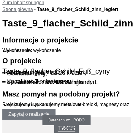
Zum Inhalt springen
Strona główna
-
Taste_9_flacher_Schild_zinn_legiert
Taste_9_flacher_Schild_zinn
Informacje o projekcie
Wykończenie: wykończenie
Klient: Klient
O projekcie
Taste_9_flacher_Schild_Fuß_cyny
– Abmessungen ~ ø31 x 13 mm;
– Abmessungen ~ ø1,26 x 0,52″;
– Gewicht ~ 21 g;
– Knopf aus Zinnlegierung;
– Spätmittelalter, 15.-16. Jahrhundert;
– ein Fundstück aus Mittelengland;
Masz pomysł na podobny projekt?
Projektujemy i wykonujemy metalowe breloki, magnesy oraz pamiątki na indywidualne zamówienie.
Zapytaj o realizację
Datenschutz _RODO
T&CS