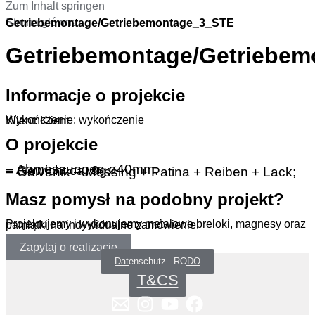
Zum Inhalt springen
Strona główna
-
Getriebemontage/Getriebemontage_3_STE
Getriebemontage/Getriebe
Informacje o projekcie
Wykończenie: wykończenie
Klient: Klient
O projekcie
– Abmessungen ø40mm;
– Gewicht ca. 9g;
– Galvanik – Messing + Patina + Reiben + Lack;
Masz pomysł na podobny projekt?
Projektujemy i wykonujemy metalowe breloki, magnesy oraz pamiątki na indywidualne zamówienie.
Zapytaj o realizację
Datenschutz _RODO
T&CS