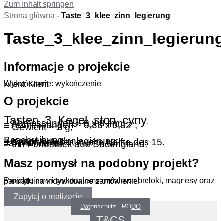
Zum Inhalt springen
Strona główna
-
Taste_3_klee_zinn_legierung
Taste_3_klee_zinn_legierun
Informacje o projekcie
Wykończenie: wykończenie
Klient: Klient
O projekcie
Tasten_3_Kegel_stop_cyny.
– Abmessungen ~ 9 x 8 mm;
– Abmessungen ~ 0,36 x 0,32″;
– Gewicht ~ 2 g;
Beschreibung:
– Knopf aus Zinnlegierung;
– Spätmittelalter, zweite Hälfte des 15. Jahrhunderts;
– ein Fundstück aus Südengland;
Masz pomysł na podobny projekt?
Projektujemy i wykonujemy metalowe breloki, magnesy oraz pamiątki na indywidualne zamówienie.
Zapytaj o realizację
Datenschutz _RODO
T&CS