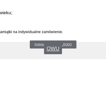
wieku;
pamiątki na indywidualne zamówienie.
Polityka prywatności _RODO
OWU