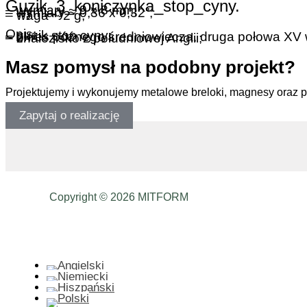
Guzik_3_koniczynka_stop_cyny.
– wymiary ~ 9 x 8 mm;
– wymiary ~ 0,36 x 0,32”;
– waga ~ 2 g;
Opis:
– guzik stop cyny;
– okres późnego średniowiecza, druga połowa XV 
– znalezisko z południowej Anglii;
Masz pomysł na podobny projekt?
Projektujemy i wykonujemy metalowe breloki, magnesy oraz 
Zapytaj o realizację
Copyright © 2026 MITFORM