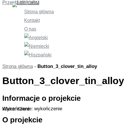
Przejdź do treści
Strona główna
Kontakt
O nas
Strona główna
-
Button_3_clover_tin_alloy
Button_3_clover_tin_alloy
Informacje o projekcie
Wykończenie: wykończenie
Klient: Klient
O projekcie