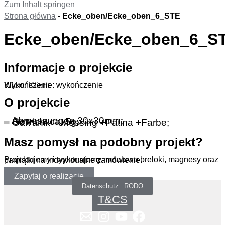
Zum Inhalt springen
Strona główna
-
Ecke_oben/Ecke_oben_6_STE
Ecke_oben/Ecke_oben_6_S
Informacje o projekcie
Wykończenie: wykończenie
Klient: Klient
O projekcie
– Abmessungen 30x30mm;
– Gewicht ca. 5g;
– Galvanik – Messing +Patina +Farbe;
Masz pomysł na podobny projekt?
Projektujemy i wykonujemy metalowe breloki, magnesy oraz pamiątki na indywidualne zamówienie.
Zapytaj o realizację
Datenschutz _RODO
T&CS