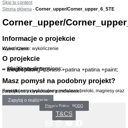
Skip to content
Strona główna
-
Corner_upper/Corner_upper_6_STE
Corner_upper/Corner_uppe
Informacje o projekcie
Wykończenie: wykończenie
Klient: Klient
O projekcie
– 30x30mm dimensions;
– weight about 5g;
– Electroplating – Brass +patina +patina +paint;
Masz pomysł na podobny projekt?
Projektujemy i wykonujemy metalowe breloki, magnesy oraz pamiątki na indywidualne zamówienie.
Zapytaj o realizację
Privacy Policy _RODO
T&CS