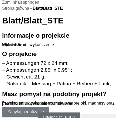
Zum Inhalt springen
Strona główna
-
Blatt/Blatt_STE
Blatt/Blatt_STE
Informacje o projekcie
Wykończenie: wykończenie
Klient: Klient
O projekcie
– Abmessungen 72 x 24 mm;
– Abmessungen 2,85″ x 0,95″ ;
– Gewicht ca. 21 g;
– Galvanik – Messing + Patina + Reiben + Lack;
Masz pomysł na podobny projekt?
Projektujemy i wykonujemy metalowe breloki, magnesy oraz pamiątki na indywidualne zamówienie.
Zapytaj o realizację
Datenschutz _RODO