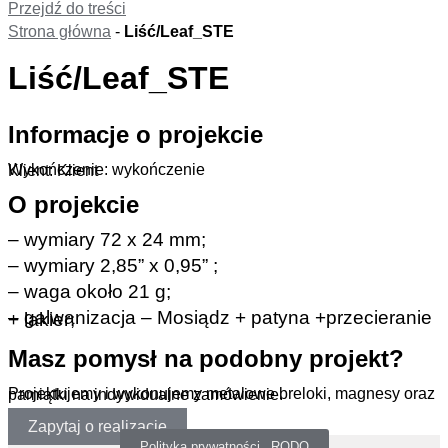
Przejdź do treści
Strona główna
-
Liść/Leaf_STE
Liść/Leaf_STE
Informacje o projekcie
Wykończenie: wykończenie
Klient: Klient
O projekcie
– wymiary 72 x 24 mm;
– wymiary 2,85” x 0,95” ;
– waga około 21 g;
– galwanizacja – Mosiądz + patyna +przecieranie + lakier;
Masz pomysł na podobny projekt?
Projektujemy i wykonujemy metalowe breloki, magnesy oraz pamiątki na indywidualne zamówienie.
Zapytaj o realizację
Polityka prywatności _RODO