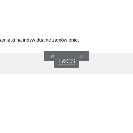
pamiątki na indywidualne zamówienie.
Datenschutz _RODO
T&CS