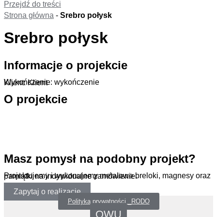
Przejdź do treści
Strona główna
-
Srebro połysk
Srebro połysk
Informacje o projekcie
Wykończenie: wykończenie
Klient: Klient
O projekcie
.
Masz pomysł na podobny projekt?
Projektujemy i wykonujemy metalowe breloki, magnesy oraz pamiątki na indywidualne zamówienie.
Zapytaj o realizację
Polityka prywatności _RODO
OWU