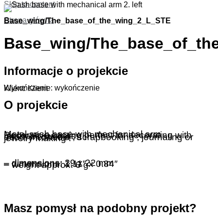
Skip to content
Strona główna
-
Base_wing/The_base_of_the_wing_2_L_STE
Base_wing/The_base_of_th
Informacje o projekcie
Wykończenie: wykończenie
Klient: Klient
O projekcie
Metal sash base with mechanical arm .
Decorative casting perfect for decorating with methods such as:
deco, mixmedia , scrapbooking , journaling or jewelry making .
– dimensions: 29 x 22 mm
– dimensions: 1.11″ x 0.84″
– weight approx: 6 g
Masz pomysł na podobny projekt?