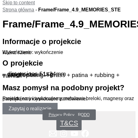
Skip to content
Strona główna
-
Frame/Frame_4.9_MEMORIES_STE
Frame/Frame_4.9_MEMORI
Informacje o projekcie
Wykończenie: wykończenie
Klient: Klient
O projekcie
– dimensions 51x24mm
– weight about 15g
– Electroplating – Brass + patina + rubbing + varnish
Masz pomysł na podobny projekt?
Projektujemy i wykonujemy metalowe breloki, magnesy oraz pamiątki na indywidualne zamówienie.
Zapytaj o realizację
Privacy Policy _RODO
T&CS