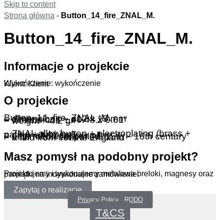
Skip to content
Strona główna
-
Button_14_fire_ZNAL_M.
Button_14_fire_ZNAL_M.
Informacje o projekcie
Wykończenie: wykończenie
Klient: Klient
O projekcie
Button_14_fire_ZNAL_M.
– dimensions ~ ø12 x 15 mm
– dimensions ~ ø0.48 x 0.61″
– weight ~ 4.2 g
– ZNAL alloy button + electroplating (brass + patina + rubbing)
– originally a copper alloy
– Late medieval period, 15th – 16th century
– a find from central England
Masz pomysł na podobny projekt?
Projektujemy i wykonujemy metalowe breloki, magnesy oraz pamiątki na indywidualne zamówienie.
Zapytaj o realizację
Privacy Policy _RODO
T&CS