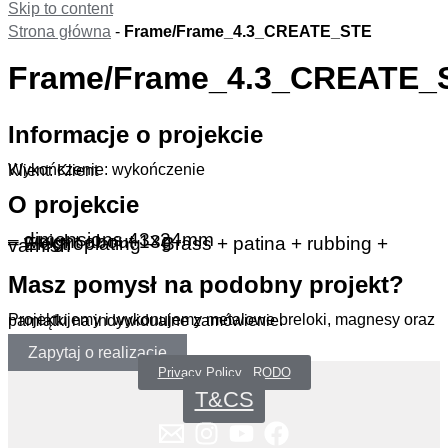
Skip to content
Strona główna
-
Frame/Frame_4.3_CREATE_STE
Frame/Frame_4.3_CREATE_
Informacje o projekcie
Wykończenie: wykończenie
Klient: Klient
O projekcie
– dimensions 43x24mm
– weight about 13g
– Electroplating – Brass + patina + rubbing + varnish
Masz pomysł na podobny projekt?
Projektujemy i wykonujemy metalowe breloki, magnesy oraz pamiątki na indywidualne zamówienie.
Zapytaj o realizację
Privacy Policy _RODO
T&CS