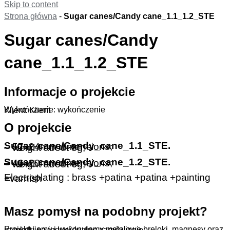
Skip to content
Strona główna
-
Sugar canes/Candy cane_1.1_1.2_STE
Sugar canes/Candy
cane_1.1_1.2_STE
Informacje o projekcie
Wykończenie: wykończenie
Klient: Klient
O projekcie
Sugar_cane/Candy_cane_1.1_STE.
– 57x24mm dimensions;
– weight about 8g;
Sugar_cane/Candy_cane_1.2_STE.
– 46x20mm dimensions;
– weight about 6g;
Electroplating : brass +patina +patina +painting +varnish
Masz pomysł na podobny projekt?
Projektujemy i wykonujemy metalowe breloki, magnesy oraz pamiątki na indywidualne zamówienie.