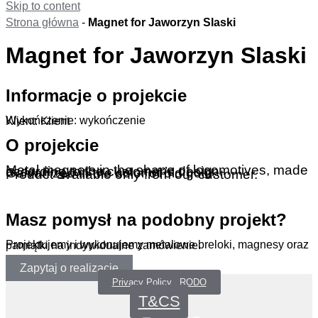
Skip to content
Strona główna
-
Magnet for Jaworzyn Slaski
Magnet for Jaworzyn Slaski
Informacje o projekcie
Wykończenie: wykończenie
Klient: Klient
O projekcie
Metal magnets in the shape of locomotives, made according to the customer’s design.
Galvanized in the color of old gold.
Product available only from our customer.
.
Masz pomysł na podobny projekt?
Projektujemy i wykonujemy metalowe breloki, magnesy oraz pamiątki na indywidualne zamówienie.
Zapytaj o realizację
Privacy Policy _RODO
T&CS