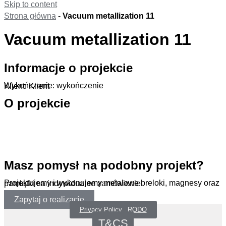
Skip to content
Strona główna
-
Vacuum metallization 11
Vacuum metallization 11
Informacje o projekcie
Wykończenie: wykończenie
Klient: Klient
O projekcie
.
Masz pomysł na podobny projekt?
Projektujemy i wykonujemy metalowe breloki, magnesy oraz pamiątki na indywidualne zamówienie.
Zapytaj o realizację
Privacy Policy _RODO
T&CS