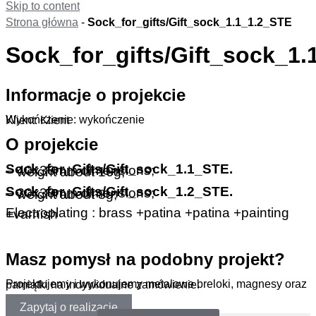
Skip to content
Strona główna
-
Sock_for_gifts/Gift_sock_1.1_1.2_STE
Sock_for_gifts/Gift_sock_1
Informacje o projekcie
Wykończenie: wykończenie
Klient: Klient
O projekcie
Sock_for_Gifts/Gift_sock_1.1_STE.
– 40x36mm dimensions;
– weight about 16g;
Sock_for_Gifts/Gift_sock_1.2_STE.
– 30x30mm dimensions;
– weight about 8g;
Electroplating : brass +patina +patina +painting +varnish
Masz pomysł na podobny projekt?
Projektujemy i wykonujemy metalowe breloki, magnesy oraz pamiątki na indywidualne zamówienie.
Zapytaj o realizację