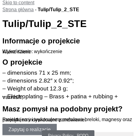
Skip to content
Strona główna
-
Tulip/Tulip_2_STE
Tulip/Tulip_2_STE
Informacje o projekcie
Wykończenie: wykończenie
Klient: Klient
O projekcie
– dimensions 71 x 25 mm;
– dimensions 2.82″ x 0.92″;
– Weight of about 12.3 g;
– Electroplating – Brass + patina + rubbing + varnish;
Masz pomysł na podobny projekt?
Projektujemy i wykonujemy metalowe breloki, magnesy oraz pamiątki na indywidualne zamówienie.
Zapytaj o realizację
Privacy Policy _RODO