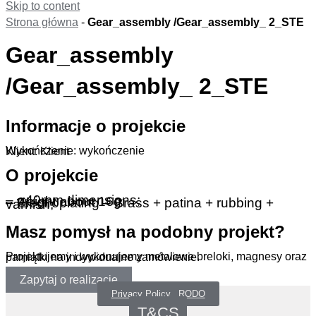
Skip to content
Strona główna
-
Gear_assembly /Gear_assembly_ 2_STE
Gear_assembly
/Gear_assembly_ 2_STE
Informacje o projekcie
Wykończenie: wykończenie
Klient: Klient
O projekcie
– ø40mm dimensions;
– weight about 16g;
– Electroplating – Brass + patina + rubbing + varnish;
Masz pomysł na podobny projekt?
Projektujemy i wykonujemy metalowe breloki, magnesy oraz pamiątki na indywidualne zamówienie.
Zapytaj o realizację
Privacy Policy _RODO
T&CS