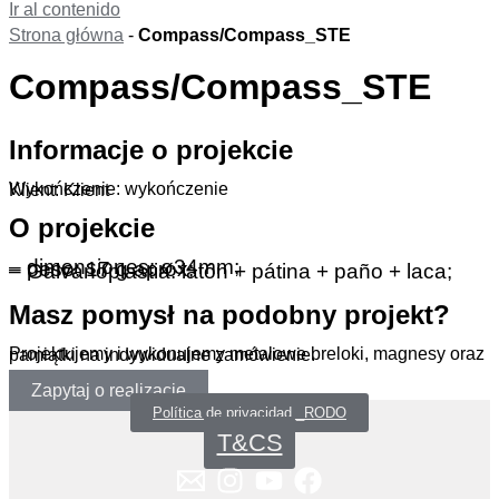
Ir al contenido
Strona główna
-
Compass/Compass_STE
Compass/Compass_STE
Informacje o projekcie
Wykończenie: wykończenie
Klient: Klient
O projekcie
– dimensiones: ø34mm;
– peso: 17 g aprox;
– Galvanoplastia: latón + pátina + paño + laca;
Masz pomysł na podobny projekt?
Projektujemy i wykonujemy metalowe breloki, magnesy oraz pamiątki na indywidualne zamówienie.
Zapytaj o realizację
Política de privacidad _RODO
T&CS