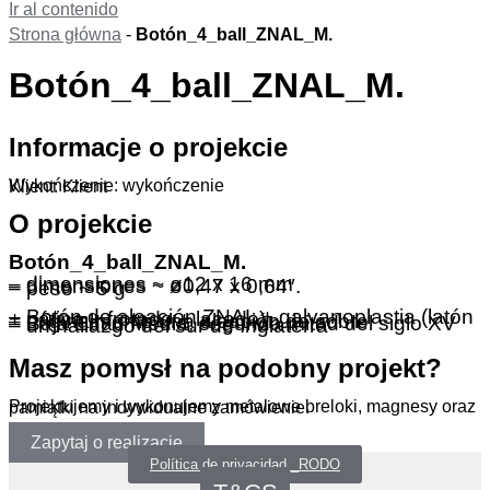
Ir al contenido
Strona główna
-
Botón_4_ball_ZNAL_M.
Botón_4_ball_ZNAL_M.
Informacje o projekcie
Wykończenie: wykończenie
Klient: Klient
O projekcie
Botón_4_ball_ZNAL_M.
– dimensiones ~ ø12 x 16 mm
– dimensiones ~ ø0,47 x 0,64″.
– peso ~ 5 g
– Botón de aleación ZNAL + galvanoplastia (latón + pátina + frotado + lacado)
– originalmente una aleación de cobre
– Baja Edad Media, segunda mitad del siglo XV
– un hallazgo del sur de Inglaterra
Masz pomysł na podobny projekt?
Projektujemy i wykonujemy metalowe breloki, magnesy oraz pamiątki na indywidualne zamówienie.
Zapytaj o realizację
Política de privacidad _RODO