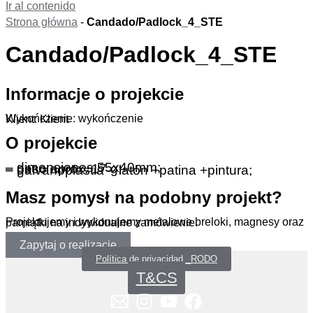
Ir al contenido
Strona główna
-
Candado/Padlock_4_STE
Candado/Padlock_4_STE
Informacje o projekcie
Wykończenie: wykończenie
Klient: Klient
O projekcie
– dimensiones 55x40mm;
– peso aprox. 17 g;
– galvanoplastia – latón +patina +pintura;
Masz pomysł na podobny projekt?
Projektujemy i wykonujemy metalowe breloki, magnesy oraz pamiątki na indywidualne zamówienie.
Zapytaj o realizację
Política de privacidad _RODO
T&CS