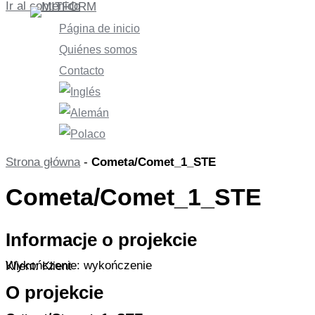
Ir al contenido
Página de inicio
Quiénes somos
Contacto
Strona główna
-
Cometa/Comet_1_STE
Cometa/Comet_1_STE
Informacje o projekcie
Wykończenie: wykończenie
Klient: Klient
O projekcie