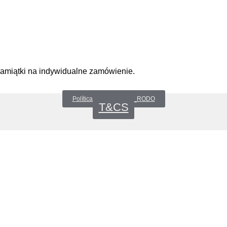
pamiątki na indywidualne zamówienie.
Política de privacidad _RODO
T&CS