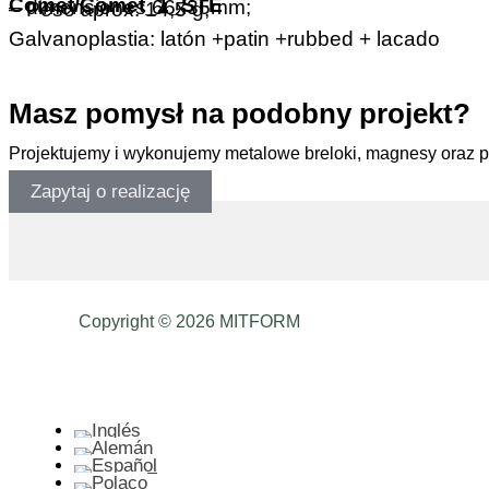
Comet/Comet_1_STE
– dimensiones 66x35mm;
– Peso aprox. 14,5 g;
Galvanoplastia: latón +patin +rubbed + lacado
Masz pomysł na podobny projekt?
Projektujemy i wykonujemy metalowe breloki, magnesy oraz 
Zapytaj o realizację
Copyright © 2026 MITFORM