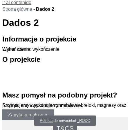
Ir al contenido
Strona główna
-
Dados 2
Dados 2
Informacje o projekcie
Wykończenie: wykończenie
Klient: Klient
O projekcie
.
Masz pomysł na podobny projekt?
Projektujemy i wykonujemy metalowe breloki, magnesy oraz pamiątki na indywidualne zamówienie.
Zapytaj o realizację
Política de privacidad _RODO
T&CS