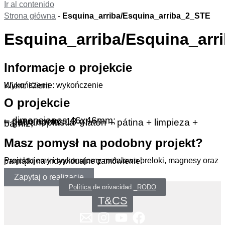
Ir al contenido
Strona główna
-
Esquina_arriba/Esquina_arriba_2_STE
Esquina_arriba/Esquina_arr
Informacje o projekcie
Wykończenie: wykończenie
Klient: Klient
O projekcie
– dimensiones 46x46mm;
– peso aprox. 13 g;
– galvanoplastia – latón + pátina + limpieza + barniz;
Masz pomysł na podobny projekt?
Projektujemy i wykonujemy metalowe breloki, magnesy oraz pamiątki na indywidualne zamówienie.
Zapytaj o realizację
Política de privacidad _RODO
T&CS