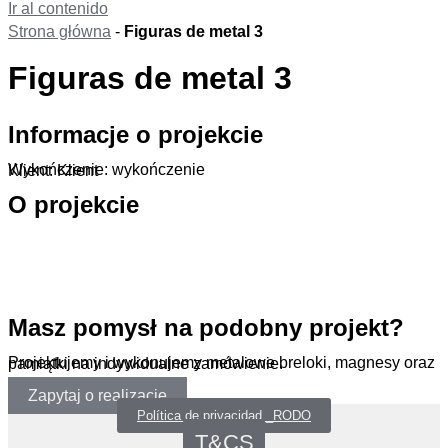
Ir al contenido
Strona główna
-
Figuras de metal 3
Figuras de metal 3
Informacje o projekcie
Wykończenie: wykończenie
Klient: Klient
O projekcie
.
Masz pomysł na podobny projekt?
Projektujemy i wykonujemy metalowe breloki, magnesy oraz pamiątki na indywidualne zamówienie.
Zapytaj o realizację
Política de privacidad _RODO
T&CS