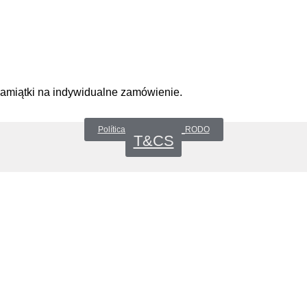
pamiątki na indywidualne zamówienie.
Política de privacidad _RODO
T&CS