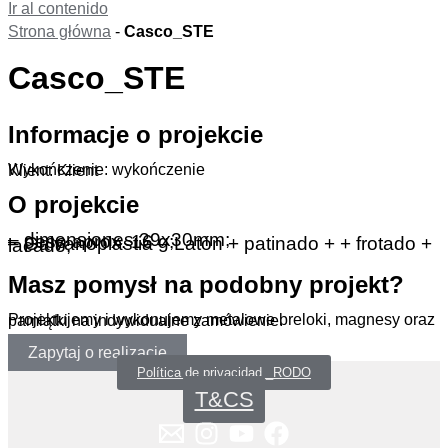
Ir al contenido
Strona główna
-
Casco_STE
Casco_STE
Informacje o projekcie
Wykończenie: wykończenie
Klient: Klient
O projekcie
– dimensiones 39x30mm;
– peso aprox. 16 g;
– Galvanoplastia – Latón + patinado + + frotado + lacado;
Masz pomysł na podobny projekt?
Projektujemy i wykonujemy metalowe breloki, magnesy oraz pamiątki na indywidualne zamówienie.
Zapytaj o realizację
Política de privacidad _RODO
T&CS