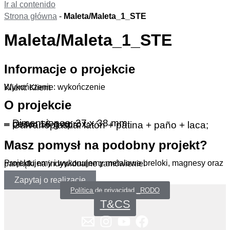
Ir al contenido
Strona główna
-
Maleta/Maleta_1_STE
Maleta/Maleta_1_STE
Informacje o projekcie
Wykończenie: wykończenie
Klient: Klient
O projekcie
– Dimensiones: 27 x 38 mm;
– peso: 16 g aprox;
– Galvanoplastia: latón + pátina + paño + laca;
Masz pomysł na podobny projekt?
Projektujemy i wykonujemy metalowe breloki, magnesy oraz pamiątki na indywidualne zamówienie.
Zapytaj o realizację
Política de privacidad _RODO
T&CS