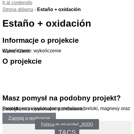
Ir al contenido
Strona główna
-
Estaño + oxidación
Estaño + oxidación
Informacje o projekcie
Wykończenie: wykończenie
Klient: Klient
O projekcie
.
Masz pomysł na podobny projekt?
Projektujemy i wykonujemy metalowe breloki, magnesy oraz pamiątki na indywidualne zamówienie.
Zapytaj o realizację
Política de privacidad _RODO
T&CS