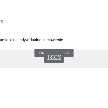
h;
pamiątki na indywidualne zamówienie.
Privacy Policy _RODO
T&CS