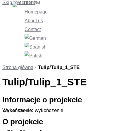
Skip to content
Homepage
About us
Contact
Strona główna
-
Tulip/Tulip_1_STE
Tulip/Tulip_1_STE
Informacje o projekcie
Wykończenie: wykończenie
Klient: Klient
O projekcie