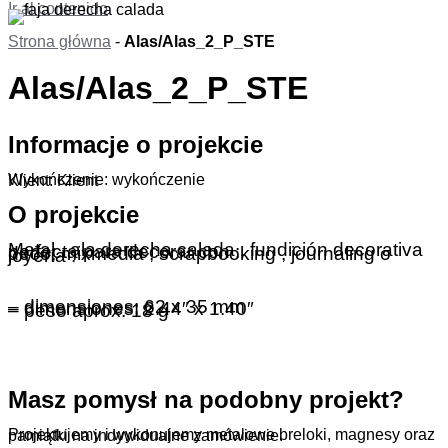
Ir al contenido
Strona główna
-
Alas/Alas_2_P_STE
Alas/Alas_2_P_STE
Informacje o projekcie
Wykończenie: wykończenie
Klient: Klient
O projekcie
Metal , ala derecha calada , fundición decorativa perfecta para decorar con :
deco, mixmedia , scrapbooking , journaling o joyería .
– dimensiones: 62 x 35 mm
– dimensiones: 2.44″ x 1.40″
– peso aprox. 18 g
Masz pomysł na podobny projekt?
Projektujemy i wykonujemy metalowe breloki, magnesy oraz pamiątki na indywidualne zamówienie.