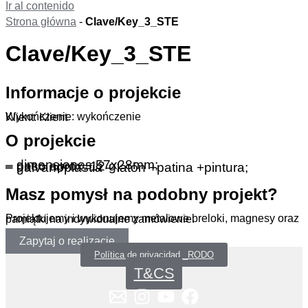
Ir al contenido
Strona główna
-
Clave/Key_3_STE
Clave/Key_3_STE
Informacje o projekcie
Wykończenie: wykończenie
Klient: Klient
O projekcie
– dimensiones 57x28mm;
– peso aprox. 12 g;
– galvanoplastia – latón +patina +pintura;
Masz pomysł na podobny projekt?
Projektujemy i wykonujemy metalowe breloki, magnesy oraz pamiątki na indywidualne zamówienie.
Zapytaj o realizację
Política de privacidad _RODO
T&CS