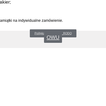
akier;
pamiątki na indywidualne zamówienie.
Polityka prywatności _RODO
OWU