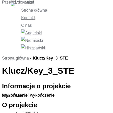
Przejdź do treści
Strona główna
Kontakt
O nas
Strona główna
-
Klucz/Key_3_STE
Klucz/Key_3_STE
Informacje o projekcie
Wykończenie: wykończenie
Klient: Klient
O projekcie