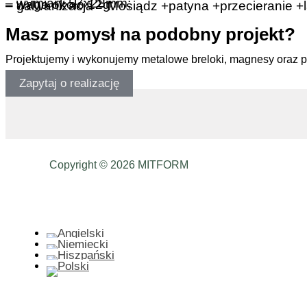
– wymiary 57x28mm;
– waga około 12g;
– galwanizacja – Mosiądz +patyna +przecieranie +l
Masz pomysł na podobny projekt?
Projektujemy i wykonujemy metalowe breloki, magnesy oraz 
Zapytaj o realizację
Copyright © 2026 MITFORM