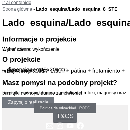
Ir al contenido
Strona główna
-
Lado_esquina/Lado_esquina_8_STE
Lado_esquina/Lado_esquin
Informacje o projekcie
Wykończenie: wykończenie
Klient: Klient
O projekcie
– dimensiones 45x20mm;
– peso aprox. 8 g;
– Galvanoplastia – Latón + pátina + frotamiento + laca;
Masz pomysł na podobny projekt?
Projektujemy i wykonujemy metalowe breloki, magnesy oraz pamiątki na indywidualne zamówienie.
Zapytaj o realizację
Política de privacidad _RODO
T&CS