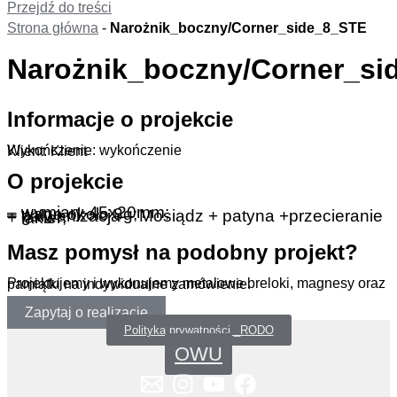
Przejdź do treści
Strona główna
-
Narożnik_boczny/Corner_side_8_STE
Narożnik_boczny/Corner_si
Informacje o projekcie
Wykończenie: wykończenie
Klient: Klient
O projekcie
– wymiary 45x20mm;
– waga około 8g;
– galwanizacja – Mosiądz + patyna +przecieranie + lakier;
Masz pomysł na podobny projekt?
Projektujemy i wykonujemy metalowe breloki, magnesy oraz pamiątki na indywidualne zamówienie.
Zapytaj o realizację
Polityka prywatności _RODO
OWU