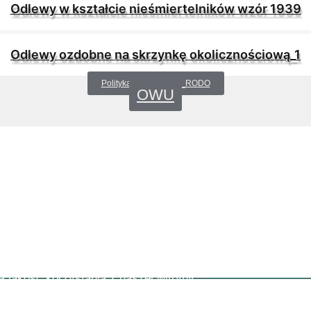
Odlewy w kształcie nieśmiertelników wzór 1939
Odlewy ozdobne na skrzynkę okolicznościową_1
Polityka prywatności _RODO
OWU
ą jakość korzystania z naszej witryny.