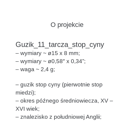
O projekcie
Guzik_11_tarcza_stop_cyny
– wymiary ~ ø15 x 8 mm;
– wymiary ~ ø0,58″ x 0,34”;
– waga ~ 2,4 g;
– guzik stop cyny (pierwotnie stop
miedzi);
– okres późnego średniowiecza, XV –
XVI wiek;
– znalezisko z południowej Anglii;